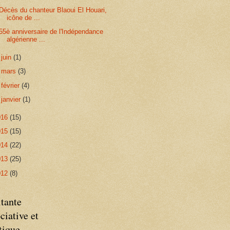
Décès du chanteur Blaoui El Houari,
icône de ...
55è anniversaire de l'Indépendance
algérienne ...
►
juin
(1)
►
mars
(3)
►
février
(4)
►
janvier
(1)
016
(15)
015
(15)
014
(22)
013
(25)
012
(8)
tante
ciative et
tique