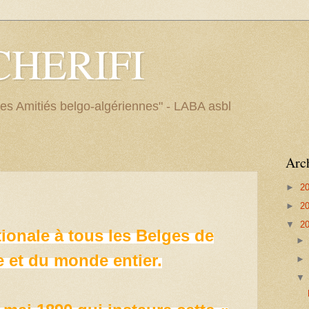
 CHERIFI
Les Amitiés belgo-algériennes" - LABA asbl
Arc
►
2
►
2
▼
2
ionale à tous les Belges de
 et du monde entier.