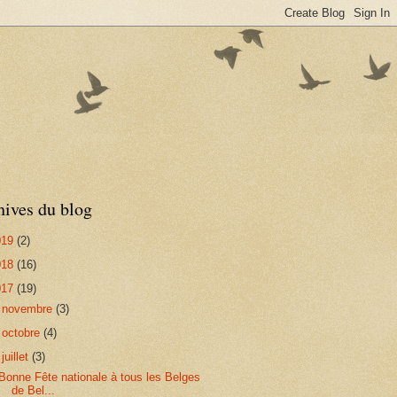
hives du blog
019
(2)
018
(16)
017
(19)
►
novembre
(3)
►
octobre
(4)
▼
juillet
(3)
Bonne Fête nationale à tous les Belges
de Bel...