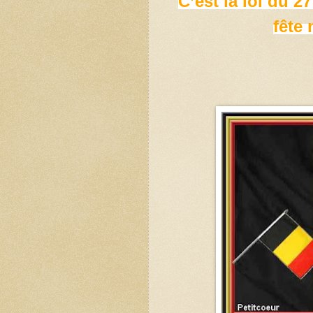
C’est la loi du 2
fête 