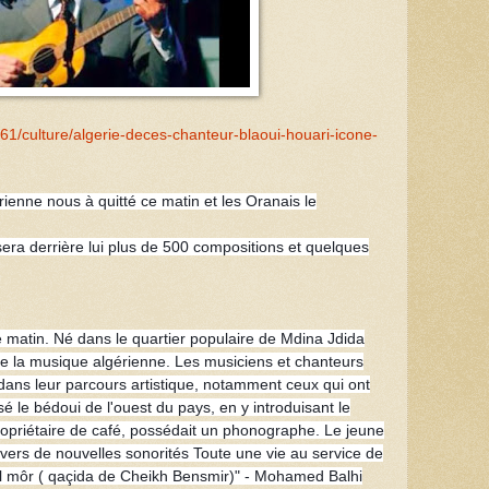
61/culture/algerie-deces-chanteur-blaoui-houari-icone-
enne nous à quitté ce matin et les Oranais le
ssera derrière lui plus de 500 compositions et quelques
e matin. Né dans le quartier populaire de Mdina Jdida
 de la musique algérienne. Les musiciens et chanteurs
dans leur parcours artistique, notamment ceux qui ont
isé le bédoui de l'ouest du pays, en y introduisant le
ropriétaire de café, possédait un phonographe. Le jeune
nivers de nouvelles sonorités Toute une vie au service de
el môr ( qaçida de Cheikh Bensmir)" - Mohamed Balhi