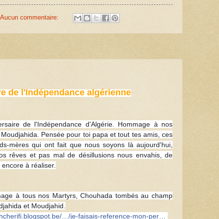
Aucun commentaire:
re de l'Indépendance algérienne
versaire de l'Indépendance d'Algérie. Hommage à nos
Moudjahida. Pensée pour toi papa et tout tes amis, ces
ds-mères qui ont fait que nous soyons là aujourd'hui,
os rêves et pas mal de désillusions nous envahis, de
 encore à réaliser.
mmage à tous nos Martyrs, Chouhada tombés au champ
djahida et Moudjahid.
ghcherifi.blogspot.be/…/je-faisais-reference-mon-per…