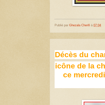
Publié par
Ghezala Cherifi
à
07:04
Décès du chan
icône de la c
ce mercredi 