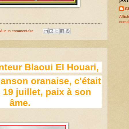
Gh
Affich
compl
Aucun commentaire:
teur Blaoui El Houari,
hanson oranaise, c'était
19 juillet, paix à son
âme.