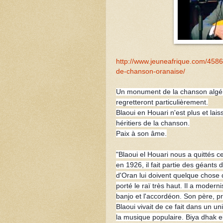
http://www.jeuneafrique.com/4586
de-chanson-oranaise/
Un monument de la chanson algéri
regretteront particulièrement.
Blaoui en Houari n'est plus et lai
héritiers de la chanson.
Paix à son âme.
"Blaoui el Houari nous a quittés c
en 1926, il fait partie des géants
d'Oran lui doivent quelque chose 
porté le raï très haut. Il a modern
banjo et l'accordéon. Son père, p
Blaoui vivait de ce fait dans un u
la musique populaire. Biya dhak 