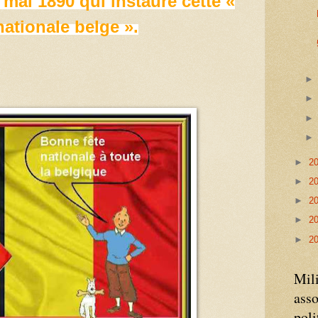
7 mai 1890 qui instaure cette «
nationale belge ».
►
2
►
2
►
2
►
2
►
2
Mili
asso
poli