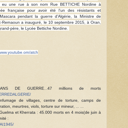
 a eu une rue à son nom Rue BETTICHE Nordine à
mée française pour avoir été l'un des résistants et
ascara pendant la guerre d'Algérie, la Ministre de
t-Remaoun a inauguré, le 10 septembre 2015, à Oran,
rand-père, le Lycée Bettiche Nordine.
/www.youtube.
om/atch
S DE GUERRE...47 millions de morts
GUERREDALGERIE/
nfumage de villages, centre de torture, camps de
on, meurtres, viols, torture sur mineur, ... ...
Guelma et Kherrata : 45.000 morts en 4 mois(de juin à
ité :
AI1945/