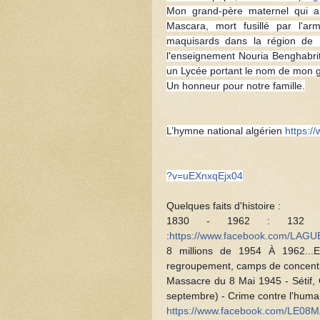
Mon grand-père maternel qui
Mascara, mort fusillé par l'ar
maquisards dans la région de M
l'enseignement Nouria Benghabri
un Lycée portant le nom de mon g
Un honneur pour notre famille.
L’hymne national algérien
https:/
?v=uEXnxqEjx04
Quelques faits d'histoire :
1830 - 1962 : 132 AN
:
https://www.facebook.com/LA
8 millions de 1954 À 1962...E
regroupement, camps de concentrati
Massacre du 8 Mai 1945 - Sétif, 
septembre) - Crime contre l'human
https://www.facebook.com/LE08M